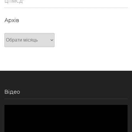
ЦПМСД”
Архів
Архів
Відео