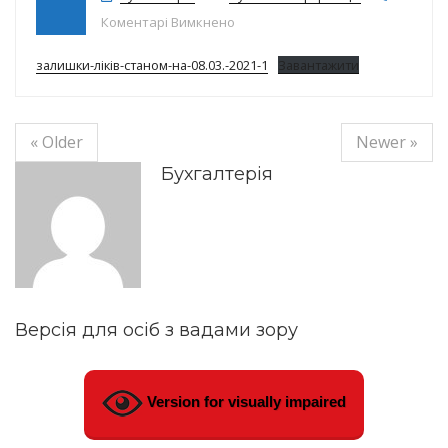
до Залишки ліків на 08.03.2021
Коментарі Вимкнено
залишки-ліків-станом-на-08.03.-2021-1
Завантажити
« Older
Newer »
Бухгалтерія
Версія для осіб з вадами зору
Version for visually impaired