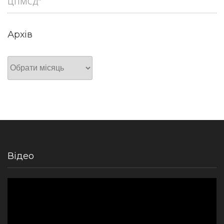
ЦПМСД”
Архів
Архів
Відео