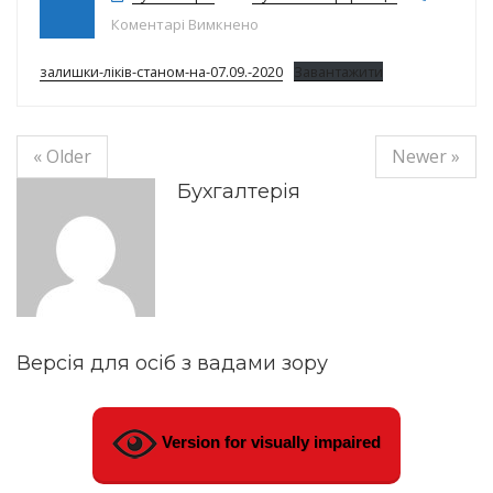
до Залишки ліків на 07.09.2020
Коментарі Вимкнено
залишки-ліків-станом-на-07.09.-2020
Завантажити
« Older
Newer »
Бухгалтерія
Версія для осіб з вадами зору
Version for visually impaired