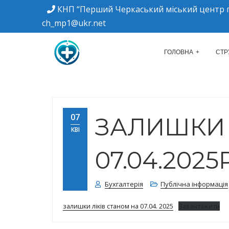
КНП “Перший Черкаський міський центр п
ch_mp1@ukr.net
м. Черкаси, вулиця Дахнівська, 34
КНП "ПЕРШИЙ Ч
ГОЛОВНА
СТР
07
ЗАЛИШКИ 
КВІ
07.04.2025Р
Бухгалтерія
Публічна інформація
залишки ліків станом на 07.04. 2025
Завантажити