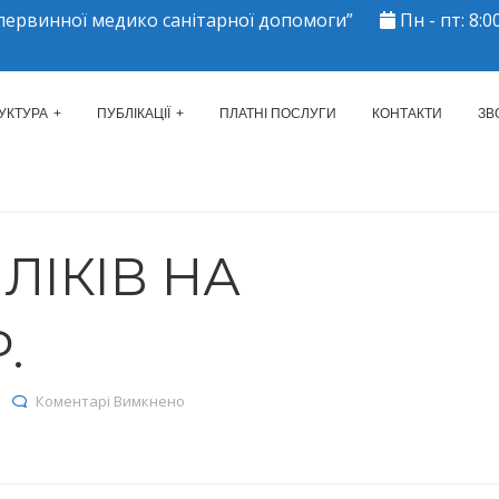
ервинної медико санітарної допомоги”
Пн - пт: 8:00
ЕРКАСЬКИЙ МІСЬКИЙ ЦЕНТР 
УКТУРА
ПУБЛІКАЦІЇ
ПЛАТНІ ПОСЛУГИ
КОНТАКТИ
ЗВ
ЛІКІВ НА
.
до Залишки ліків на 07.04.2025р.
Коментарі Вимкнено