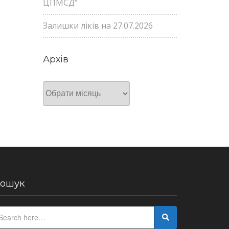
ЦПМСД”
Залишки ліків на 27.07.2026
Архів
Архів
ошук