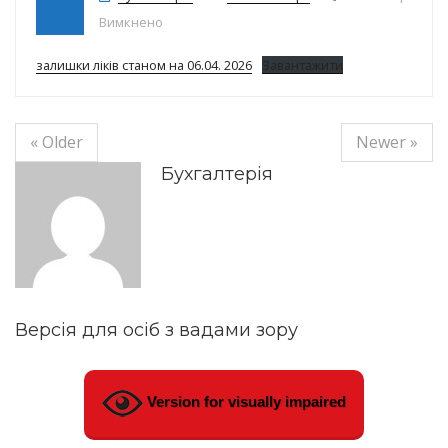
до Залишки ліків на 06.04.2026р.
Вимкнено
залишки ліків станом на 06.04. 2026
Завантажити
« Older
Newer »
Бухгалтерія
Версія для осіб з вадами зору
Version for visually impaired