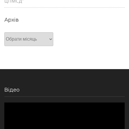
ЦПМСД”
Архів
Архів
Відео