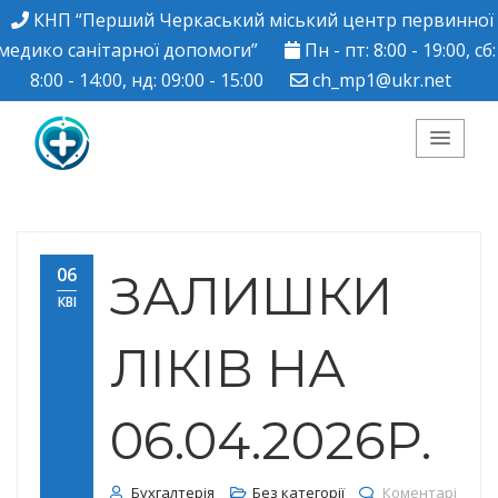
КНП “Перший Черкаський міський центр первинної
медико санітарної допомоги”
Пн - пт: 8:00 - 19:00, сб:
8:00 - 14:00, нд: 09:00 - 15:00
ch_mp1@ukr.net
КНП "Перший
Черкаський міський
06
ЗАЛИШКИ
КВІ
центр ПМСД"
ЛІКІВ НА
06.04.2026Р.
Бухгалтерія
Без категорії
Коментарі