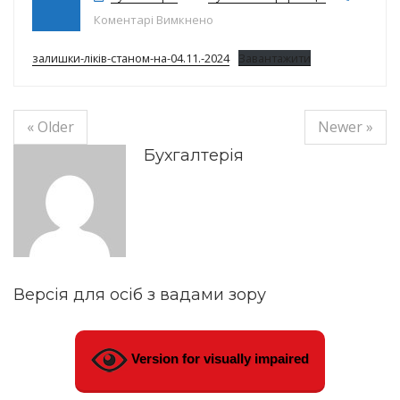
до Залишки ліків на 04.11.204р.
Коментарі Вимкнено
залишки-ліків-станом-на-04.11.-2024
Завантажити
« Older
Newer »
Бухгалтерія
Версія для осіб з вадами зору
Version for visually impaired