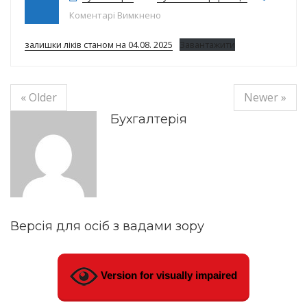
до Залишки ліків на 04.08.2025р.
Коментарі Вимкнено
залишки ліків станом на 04.08. 2025
Завантажити
« Older
Newer »
Бухгалтерія
Версія для осіб з вадами зору
Version for visually impaired