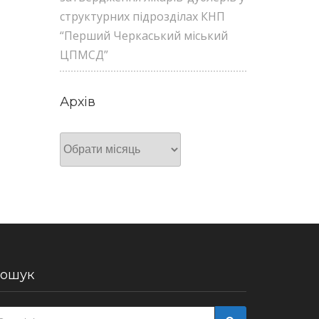
структурних підрозділах КНП
“Перший Черкаський міський
ЦПМСД”
Архів
Архів
ошук