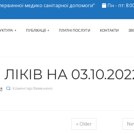
ервинної медико санітарної допомоги”
Пн - пт: 8:00
ЕРКАСЬКИЙ МІСЬКИЙ ЦЕНТР 
УКТУРА
ПУБЛІКАЦІЇ
ПЛАТНІ ПОСЛУГИ
КОНТАКТИ
ЗВ
ІКІВ НА 03.10.202
до Залишки ліків на 03.10.2022
ія
Коментарі Вимкнено
« Older
Ne