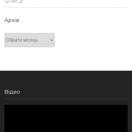
ЦПМСД”
Архів
Архів
Відео