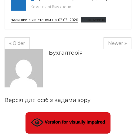
до Залишки ліків на 02.03.2020
Коментарі Вимкнено
залишки-ліків-станом-на-02.03.-2020
Завантажити
« Older
Newer »
Бухгалтерія
Версія для осіб з вадами зору
Version for visually impaired