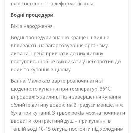
плоскостопості та деформації ноги.
Водні процедури
Вік: з народження.
Водні процедури значно краще і швидше
впливають на загартовування організму
дитини. Треба привчати до них дитину
поступово, щоб не викликати у неї спротив до
води та купання в цілому.
Ванна. Малюкам варто розпочинати зі
щоденного купання при температурі 36º С
впродовж 5 хвилин. Після завершення купання
облийте дитину водою на 2 градуси менше, ніж
була при купанні. З трьох років можна починати
вводити контрастний душ – при купанні в
теплій воді 10-15 секунд постояти під холодним