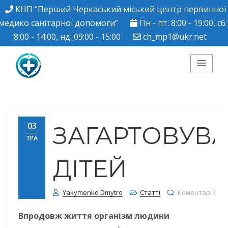
КНП “Перший Черкаський міський центр первинної
медико санітарної допомоги”
Пн - пт: 8:00 - 19:00, сб:
8:00 - 14:00, нд: 09:00 - 15:00
ch_mp1@ukr.net
КНП "Перший
Черкаський міський
03
ЗАГАРТОВУВ
ТРА
центр ПМСД"
ДІТЕЙ
Yakymenko Dmytro
Статті
Коментарі Вим
Впродовж життя організм людини