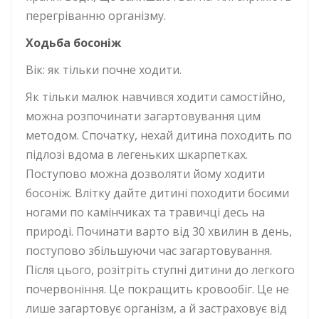
перегріванню організму.
Ходьба босоніж
Вік: як тільки почне ходити.
Як тільки малюк навчився ходити самостійно,
можна розпочинати загартовування цим
методом. Спочатку, нехай дитина походить по
підлозі вдома в легеньких шкарпетках.
Поступово можна дозволяти йому ходити
босоніж. Влітку дайте дитині походити босими
ногами по камінчиках та травичці десь на
природі. Починати варто від 30 хвилин в день,
поступово збільшуючи час загартовування.
Після цього, розітріть ступні дитини до легкого
почервоніння. Це покращить кровообіг. Це не
лише загартовує організм, а й застраховує від