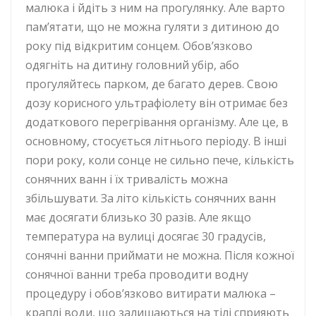
малюка і йдіть з ним на прогулянку. Але варто
пам’ятати, що не можна гуляти з дитиною до
року під відкритим сонцем. Обов’язково
одягніть на дитину головний убір, або
прогуляйтесь парком, де багато дерев. Свою
дозу корисного ультрафіолету він отримає без
додаткового перегрівання організму. Але це, в
основному, стосується літнього періоду. В інші
пори року, коли сонце не сильно пече, кількість
сонячних ванн і їх тривалість можна
збільшувати. За літо кількість сонячних ванн
має досягати близько 30 разів. Але якщо
температура на вулиці досягає 30 градусів,
сонячні ванни приймати не можна. Після кожної
сонячної ванни треба проводити водну
процедуру і обов’язково витирати малюка –
краплі води, що залишаються на тілі сприяють