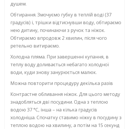
душем.
Обтирання. Змочуємо губку в теплій воді (37
градусів) і, трішки відтиснувши воду, обтираємо
нею дитину, починаючи з ручок та ніжок.
Обтираємо впродовж 2 хвилин, після чого
ретельно витираємо.
Холодна пляма. При завершенні купання, в
теплу воду доливається небагато холодної
води, куди знову занурюється малюк.
Можна повторити процедуру декілька разів
Контрастне обливання ніжок. Для цього методу
знадобляться дві посудини. Одна з теплою
водою 37 °С, інша – на кілька градусів
холодніша. Спочатку ставимо ніжку в посудину з
теплою водою на хвилину, а потім на 15 секунд