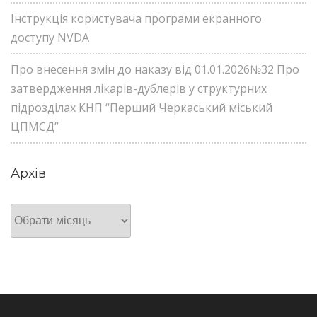
Інструкція користувача програми екранного
доступу NVDA
Про внесення змін до наказу від 01.01.2026№32 Про
затвердження лікарів-дублерів у структурних
підрозділах КНП “Перший Черкаський міський
ЦПМСД”
Архів
Архів