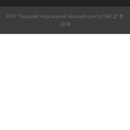
КНП "Перший Черкаський міський центр ПМСД"
©
2018