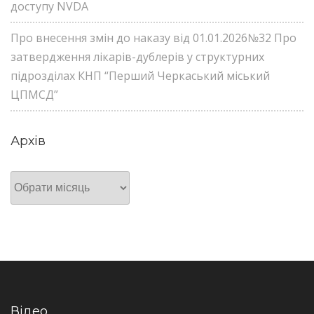
доступу NVDA
Про внесення змін до наказу від 01.01.2026№32 Про
затвердження лікарів-дублерів у структурних
підрозділах КНП “Перший Черкаський міський
ЦПМСД”
Архів
Архів
Відео