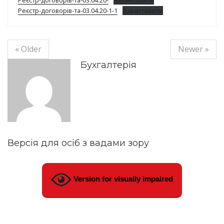
Реєстр-договорів-та-03.04.20-
Завантажити
Реєстр-договорів-та-03.04.20-1-1
Завантажити
« Older
Newer »
Бухгалтерія
Версія для осіб з вадами зору
Version for visually impaired