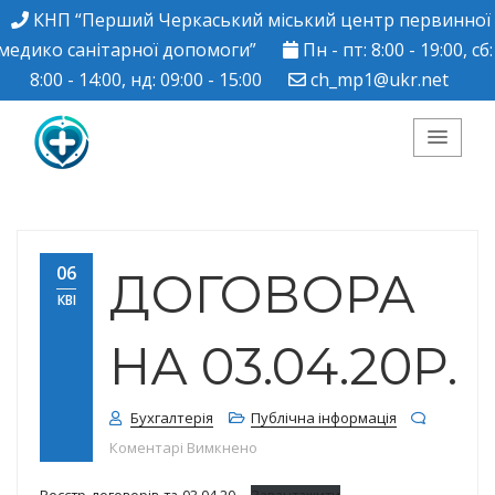
КНП “Перший Черкаський міський центр первинної
медико санітарної допомоги”
Пн - пт: 8:00 - 19:00, сб:
8:00 - 14:00, нд: 09:00 - 15:00
ch_mp1@ukr.net
КНП "Перший
Черкаський міський
06
ДОГОВОРА
КВІ
центр ПМСД"
НА 03.04.20Р.
Бухгалтерія
Публічна інформація
до Договора на 03.04.20р.
Коментарі Вимкнено