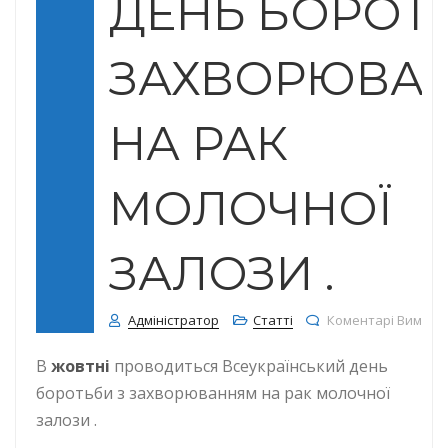
ДЕНЬ БОРОТ
ЗАХВОРЮВА
НА РАК
МОЛОЧНОЇ
ЗАЛОЗИ .
Адміністратор
Статті
Коментарі Вимкне
В
жовтні
проводиться Всеукраїнський день
боротьби з захворюванням на рак молочної
залози .