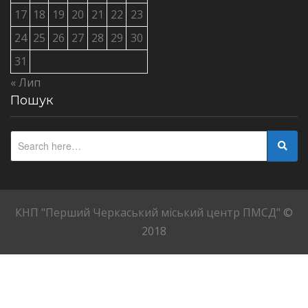
17
18
19
20
21
22
23
24
25
26
27
28
29
30
31
« Лип
Пошук
КНП "Перший Черкаський міський центр ПМСД"
©
2018