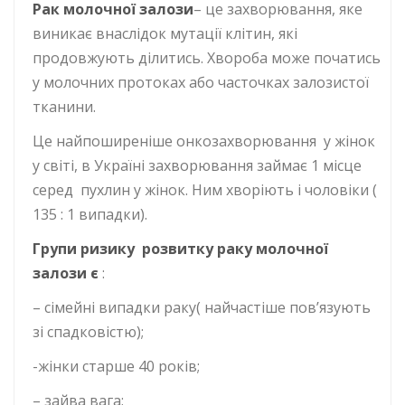
Рак молочної залози
– це захворювання, яке
виникає внаслідок мутації клітин, які
продовжують ділитись. Хвороба може початись
у молочних протоках або часточках залозистої
тканини.
Це найпоширеніше онкозахворювання у жінок
у світі, в Україні захворювання займає 1 місце
серед пухлин у жінок. Ним хворіють і чоловіки (
135 : 1 випадки).
Групи ризику розвитку раку молочної
залози є
:
– сімейні випадки раку( найчастіше пов’язують
зі спадковістю);
-жінки старше 40 років;
– зайва вага;