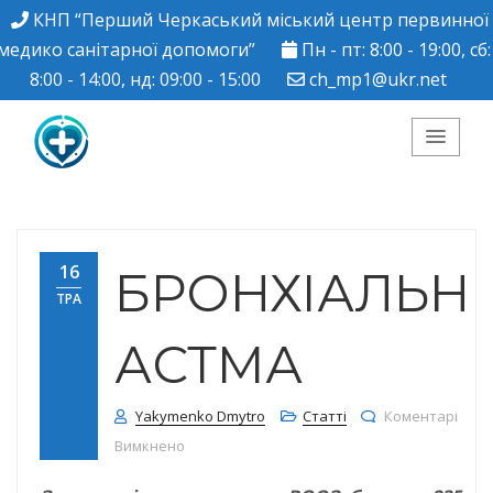
КНП “Перший Черкаський міський центр первинної
медико санітарної допомоги”
Пн - пт: 8:00 - 19:00, сб:
8:00 - 14:00, нд: 09:00 - 15:00
ch_mp1@ukr.net
КНП "Перший
Черкаський міський
16
БРОНХІАЛЬН
ТРА
центр ПМСД"
АСТМА
Yakymenko Dmytro
Статті
Коментарі
до БРОНХІАЛЬНА АСТМА
Вимкнено