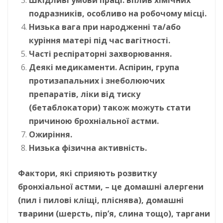
Шкідливі умови праці: вплив хімічних
подразників, особливо на робочому місці.
Низька вага при народженні та/або
куріння матері під час вагітності.
Часті респіраторні захворювання.
Деякі медикаменти. Аспірин, група
протизапальних і знеболюючих
препаратів, ліки від тиску
(бетаблокатори) також можуть стати
причиною брохніальної астми.
Ожиріння.
Низька фізична активність.
Фактори, які сприяють розвитку
бронхіальної астми, – це домашні алергени
(пил і пилові кліщі, пліснява), домашні
тварини (шерсть, пір’я, слина тощо), таргани