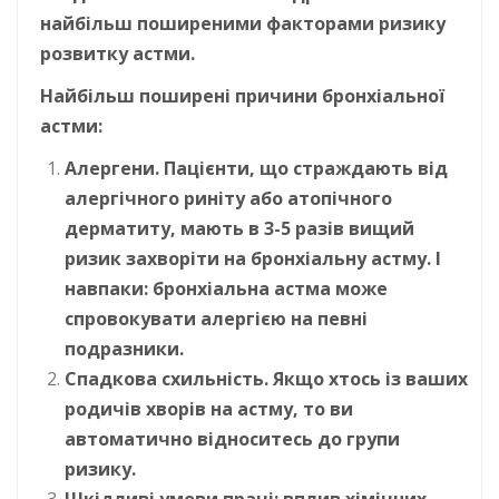
найбільш поширеними факторами ризику
розвитку астми.
Найбільш поширені причини бронхіальної
астми:
Алергени. Пацієнти, що страждають від
алергічного риніту або атопічного
дерматиту, мають в 3-5 разів вищий
ризик захворіти на бронхіальну астму. І
навпаки: бронхіальна астма може
спровокувати алергією на певні
подразники.
Спадкова схильність. Якщо хтось із ваших
родичів хворів на астму, то ви
автоматично відноситесь до групи
ризику.