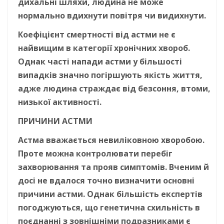
дихальні шляхи, людина не може
нормально вдихнути повітря чи видихнути.
Коефіцієнт смертності від астми не є
найвищим в категорії хронічних хвороб.
Однак часті напади астми у більшості
випадків значно погіршують якість життя,
адже людина страждає від безсоння, втоми,
низької активності.
ПРИЧИНИ АСТМИ
Астма вважається невиліковною хворобою.
Проте можна контролювати перебіг
захворювання та прояв симптомів. Вченим й
досі не вдалося точно визначити основні
причини астми. Однак більшість експертів
погоджуються, що генетична схильність в
поєднанні з зовнішніми подразниками є